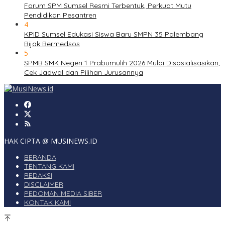
Forum SPM Sumsel Resmi Terbentuk, Perkuat Mutu
Pendidikan Pesantren
4
KPID Sumsel Edukasi Siswa Baru SMPN 35 Palembang
Bijak Bermedsos
5
SPMB SMK Negeri 1 Prabumulih 2026 Mulai Disosialisasikan,
Cek Jadwal dan Pilihan Jurusannya
HAK CIPTA @ MUSINEWS.ID
BERANDA
TENTANG KAMI
REDAKSI
DISCLAIMER
PEDOMAN MEDIA SIBER
KONTAK KAMI