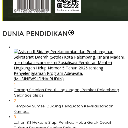
DUNIA PENDIDIKAN
1
Dorong Sekolah Peduli Lingkungan, Pemkot Palembang
Gelar Sosialisasi
2
Pemprov Sumsel Dukung Penguatan Kewirausahaan
Kampus
3
Lahan 8,1 Hektare Siap, Pemkab Muba Gerak Cepat
Dukung Program Sekolah Rakyat