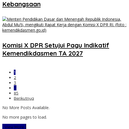
Kebangsaan
Komisi X DPR Setujui Pagu Indikatif
Kemendikdasmen TA 2027
1
2
3
…
85
Berikutnya
No More Posts Available.
No more pages to load.
View More