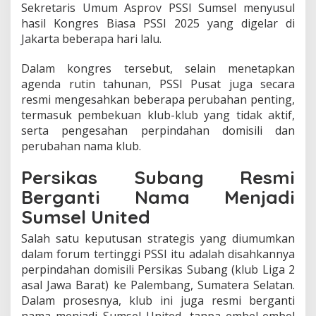
Sekretaris Umum Asprov PSSI Sumsel menyusul
S
u
hasil Kongres Biasa PSSI 2025 yang digelar di
b
Jakarta beberapa hari lalu.
a
n
Dalam kongres tersebut, selain menetapkan
g
agenda rutin tahunan, PSSI Pusat juga secara
,
I
resmi mengesahkan beberapa perubahan penting,
n
termasuk pembekuan klub-klub yang tidak aktif,
i
serta pengesahan perpindahan domisili dan
K
perubahan nama klub.
a
t
Persikas Subang Resmi
a
A
Berganti Nama Menjadi
s
p
Sumsel United
r
o
Salah satu keputusan strategis yang diumumkan
v
dalam forum tertinggi PSSI itu adalah disahkannya
P
perpindahan domisili Persikas Subang (klub Liga 2
S
asal Jawa Barat) ke Palembang, Sumatera Selatan.
S
Dalam prosesnya, klub ini juga resmi berganti
I
S