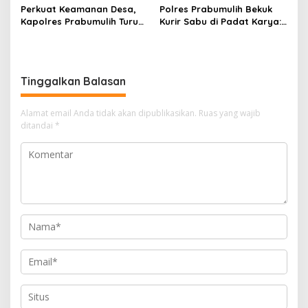
Perkuat Keamanan Desa,
Polres Prabumulih Bekuk
Kapolres Prabumulih Turun
Kurir Sabu di Padat Karya:
Langsung Sambangi Pos
Modus Sembunyikan
Satkamling Kemang Tanduk
Barang dalam Casing HP
Gagal Total!
Tinggalkan Balasan
Alamat email Anda tidak akan dipublikasikan.
Ruas yang wajib
ditandai
*