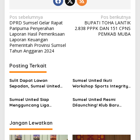
N
Pos sebelumnya
Pos berikutnya
DPRD Sumsel Gelar Rapat
BUPATI TOHA LANTIK
a
Paripurna Penyerahan
2.838 PPPK DAN 151 CPNS
v
Laporan Hasil Pemeriksaan
PEMKAB MUBA
Laporan Keuangan
i
Pemerintah Provinsi Sumsel
Tahun Anggaran 2024
g
a
Posting Terkait
s
i
Sulit Dapat Lawan
Sumsel United Ikuti
p
Sepadan, Sumsel United
Workshop Sports Integrity
Pilih Internal Game Selama
Matters, PSSI Tekankan
o
Jeda Liga
Pentingnya Integritas
Sumsel United Siap
Sumsel United Resmi
Kompetisi
s
Mengguncang Liga
Dilaunching! Klub Baru
2025/2026, Nilmaizar
Harapan Sepak Bola
Pimpin Skuad “Juaro”
Sumatera Selatan Tampil
dengan Energi Juara
Jangan Lewatkan