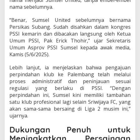
nama menjadi Sumsel United, tanpa embel-embel
u
nama sebelumnya.
m
s
“Benar, Sumsel United sebelumnya bernama
e
Persikas Subang. Sudah disahkan dalam kongres
l
PSSI kemarin dan dibacakan langsung oleh Ketua
Umum PSSI, Pak Erick Thohir,” ujar Sekretaris
Umum Asprov PSSI Sumsel kepada awak media,
Kamis (5/6/2025).
Lebih lanjut, ia menjelaskan bahwa pengajuan
perpindahan klub ke Palembang telah melalui
proses administratif dan peninjauan sesuai
regulasi yang berlaku di PSSI. “Dengan
perpindahan ini, Sumsel kini memiliki tambahan
satu klub profesional lagi selain Sriwijaya FC, yang
akan sama-sama bersaing di Liga 2 musim ini,”
ujarnya.
Dukungan Penuh untuk
Meningkatkan Persaingan