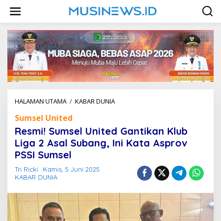
L
e
w
a
t
i
k
e
k
o
n
HALAMAN UTAMA
/
KABAR DUNIA
R
t
e
e
Sumsel United
s
n
m
Resmi! Sumsel United Gantikan Klub
i
Liga 2 Asal Subang, Ini Kata Asprov
!
PSSI Sumsel
S
u
Tri Ricki
Kamis, 5 Juni 2025
m
KABAR DUNIA
s
e
l
U
n