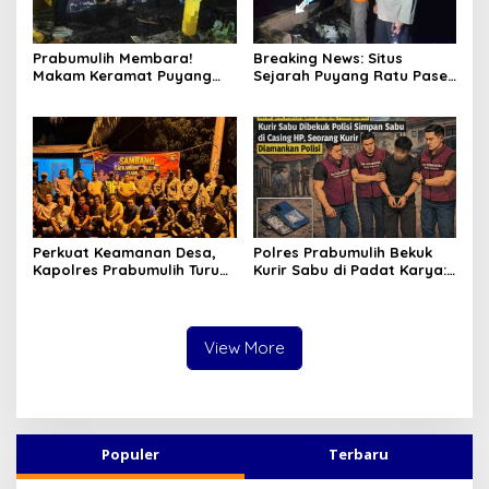
Prabumulih Membara!
Breaking News: Situs
Makam Keramat Puyang
Sejarah Puyang Ratu Pase
Ratu Pase dan SMP
Prabumulih Dilalap Api,
Muhammadiyah Terbakar
Polisi Pasang Garis Polisi!
dalam Semalam
Perkuat Keamanan Desa,
Polres Prabumulih Bekuk
Kapolres Prabumulih Turun
Kurir Sabu di Padat Karya:
Langsung Sambangi Pos
Modus Sembunyikan
Satkamling Kemang Tanduk
Barang dalam Casing HP
Gagal Total!
View More
Populer
Terbaru