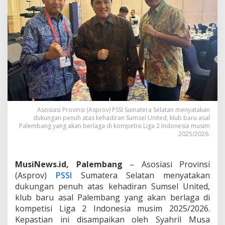
i
t
e
d
G
a
n
t
i
k
a
n
Asosiasi Provinsi (Asprov) PSSI Sumatera Selatan menyatakan
K
dukungan penuh atas kehadiran Sumsel United, klub baru asal
l
Palembang yang akan berlaga di kompetisi Liga 2 Indonesia musim
u
2025/2026.
b
L
i
MusiNews.id, Palembang
– Asosiasi Provinsi
g
(Asprov)
PSSI
Sumatera Selatan menyatakan
a
2
dukungan penuh atas kehadiran Sumsel United,
A
klub baru asal Palembang yang akan berlaga di
s
kompetisi Liga 2 Indonesia musim 2025/2026.
a
Kepastian ini disampaikan oleh Syahril Musa
l