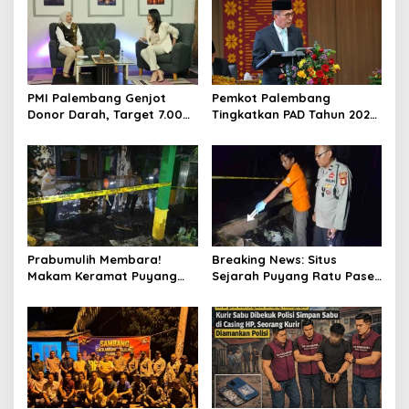
PMI Palembang Genjot
Pemkot Palembang
Donor Darah, Target 7.000
Tingkatkan PAD Tahun 2026
Kantong per Bulan
Lewat Strategi Pajak dan
Infrastruktur
Prabumulih Membara!
Breaking News: Situs
Makam Keramat Puyang
Sejarah Puyang Ratu Pase
Ratu Pase dan SMP
Prabumulih Dilalap Api,
Muhammadiyah Terbakar
Polisi Pasang Garis Polisi!
dalam Semalam