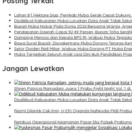
Posting Terkait
Lahan 8,1 Hektare Siap, Pemkab Muba Gerak Cepat Dukung
Disdikbud Kabupaten Muba Luruskan Data Anak Tidak Seko
Bupati Muba Nobar Piala Dunia 2026 Bersama Warga, Argen
Pendapatan Daerah Capai 92,49 Persen, Bupati Toha Ser
Dampingi Mensos dan Kepala BPS RI, Wabup Muba Tegask
Bawa Surat Bupati, Disnakertrans Muba Dorong Tenaga Kerja 
Setor Dividen Rp8 Miliar, Wabup Muba Dorong PT Muba Ener
Muba Targetkan Seluruh Anak Usia Dini Ikuti Pendidikan P
Jangan Lewatkan
Shiren Patricia Ramadani Juara 1 Prabu Fight Night Vol. 1 d
Disdikbud Kabupaten Muba Luruskan Data Anak Tidak Seko
Resmi Dilantik Cak Imin, H Efri Oganda Nahkodai PKB Prabu
Retribusi Operasional Keamanan Pasar Eks Polsek Prabumu