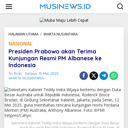
L
e
w
a
t
i
k
HALAMAN UTAMA
/
WARTA NUSANTARA
P
e
r
NASIONAL
k
e
o
s
Presiden Prabowo akan Terima
n
i
Kunjungan Resmi PM Albanese ke
t
d
e
Indonesia
e
n
n
Tri Ricki
Selasa, 13 Mei 2025
P
WARTA NUSANTARA
r
a
b
o
w
o
a
k
a
Sekretaris Kabinet Teddy Indra Wijaya bertemu dengan Duta Besar
n
Australia untuk Republik Indonesia, Roderick Bruce Brazier, di