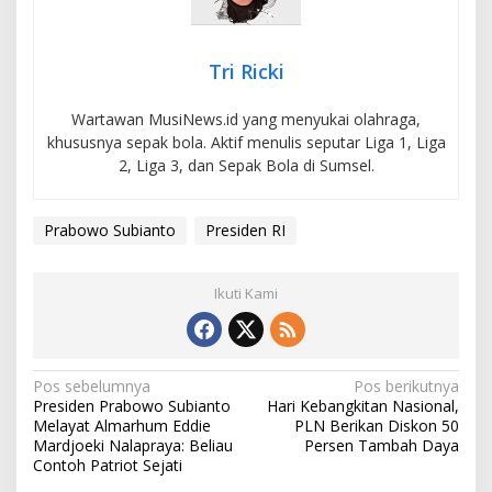
Tri Ricki
Wartawan MusiNews.id yang menyukai olahraga,
khususnya sepak bola. Aktif menulis seputar Liga 1, Liga
2, Liga 3, dan Sepak Bola di Sumsel.
Prabowo Subianto
Presiden RI
Ikuti Kami
N
Pos sebelumnya
Pos berikutnya
Presiden Prabowo Subianto
Hari Kebangkitan Nasional,
a
Melayat Almarhum Eddie
PLN Berikan Diskon 50
v
Mardjoeki Nalapraya: Beliau
Persen Tambah Daya
Contoh Patriot Sejati
i