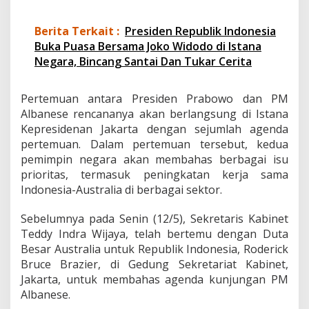
a
n
Berita Terkait :
Presiden Republik Indonesia
e
Buka Puasa Bersama Joko Widodo di Istana
s
Negara, Bincang Santai Dan Tukar Cerita
e
k
e
Pertemuan antara Presiden Prabowo dan PM
I
n
Albanese rencananya akan berlangsung di Istana
d
Kepresidenan Jakarta dengan sejumlah agenda
o
pertemuan. Dalam pertemuan tersebut, kedua
n
pemimpin negara akan membahas berbagai isu
e
s
prioritas, termasuk peningkatan kerja sama
i
Indonesia-Australia di berbagai sektor.
a
Sebelumnya pada Senin (12/5), Sekretaris Kabinet
Teddy Indra Wijaya, telah bertemu dengan Duta
Besar Australia untuk Republik Indonesia, Roderick
Bruce Brazier, di Gedung Sekretariat Kabinet,
Jakarta, untuk membahas agenda kunjungan PM
Albanese.