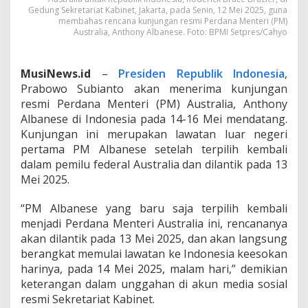
T
Gedung Sekretariat Kabinet, Jakarta, pada Senin, 12 Mei 2025, guna
membahas rencana kunjungan resmi Perdana Menteri (PM)
e
Australia, Anthony Albanese. Foto: BPMI Setpres/Cahyo
r
i
m
a
MusiNews.id
–
Presiden Republik Indonesia
,
K
Prabowo Subianto akan menerima kunjungan
u
resmi Perdana Menteri (PM) Australia, Anthony
n
Albanese di Indonesia pada 14-16 Mei mendatang.
j
Kunjungan ini merupakan lawatan luar negeri
u
n
pertama PM Albanese setelah terpilih kembali
g
dalam pemilu federal Australia dan dilantik pada 13
a
Mei 2025.
n
R
“PM Albanese yang baru saja terpilih kembali
e
s
menjadi Perdana Menteri Australia ini, rencananya
m
akan dilantik pada 13 Mei 2025, dan akan langsung
i
berangkat memulai lawatan ke Indonesia keesokan
P
harinya, pada 14 Mei 2025, malam hari,” demikian
M
A
keterangan dalam unggahan di akun media sosial
l
resmi Sekretariat Kabinet.
b