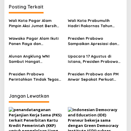
g
Posting Terkait
a
s
Wali Kota Pagar Alam
Wali Kota Prabumulih
Pimpin Aksi Jumat Bersih
Hadiri Rakornas Tahun
i
Gerakan ASRI
2026 di Bogor
p
Wawako Pagar Alam Ikuti
Presiden Prabowo
Panen Raya dan
Sampaikan Apresiasi dan
o
Pengumuman Swasembada
Undang Presiden Putin
s
Pangan Bersama Presiden
Berkunjung ke Indonesia
Alunan Angklung WNI
Upacara 17 Agustus di
Sambut Hangat
Istana, Presiden Prabowo
Kedatangan Presiden
Prioritaskan Undangan
Prabowo di Islamabad
untuk Masyarakat
Presiden Prabowo
Presiden Prabowo dan PM
Perintahkan Tindak Tegas
Anwar Sepakat Perkuat
Pelanggaran Standar
Peran ASEAN dan Stabilitas
Beras Premium dan Medium
Kawasan
Jangan Lewatkan