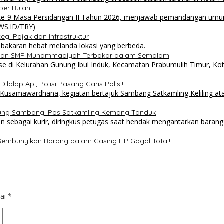
per Bulan
i Pajak dan Infrastruktur
 dan SMP Muhammadiyah Terbakar dalam Semalam
lalap Api, Polisi Pasang Garis Polisi!
sung Sambangi Pos Satkamling Kemang Tanduk
 Sembunyikan Barang dalam Casing HP Gagal Total!
dai
*