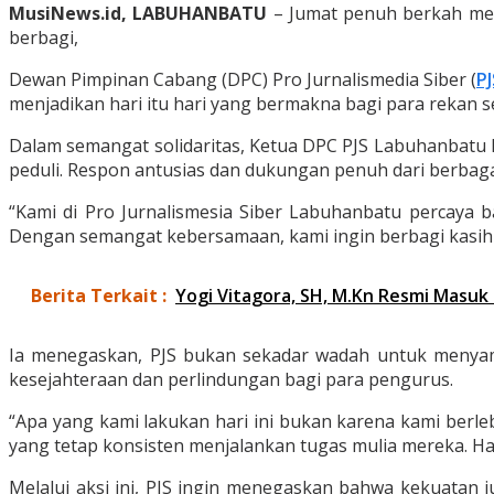
MusiNews.id, LABUHANBATU
– Jumat penuh berkah me
berbagi,
Dewan Pimpinan Cabang (DPC) Pro Jurnalismedia Siber (
PJ
menjadikan hari itu hari yang bermakna bagi para rekan 
Dalam semangat solidaritas, Ketua DPC PJS Labuhanbatu R
peduli. Respon antusias dan dukungan penuh dari berbag
“Kami di Pro Jurnalismesia Siber Labuhanbatu percaya 
Dengan semangat kebersamaan, kami ingin berbagi kasih k
Berita Terkait :
Yogi Vitagora, SH, M.Kn Resmi Masu
Ia menegaskan, PJS bukan sekadar wadah untuk menyam
kesejahteraan dan perlindungan bagi para pengurus.
“Apa yang kami lakukan hari ini bukan karena kami berle
yang tetap konsisten menjalankan tugas mulia mereka. Ha
Melalui aksi ini, PJS ingin menegaskan bahwa kekuatan 