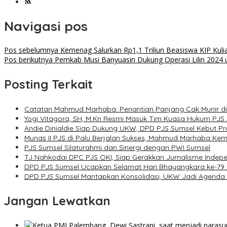
Navigasi pos
Pos sebelumnya
Kemenag Salurkan Rp1,1 Triliun Beasiswa KIP Kul
Pos berikutnya
Pemkab Musi Banyuasin Dukung Operasi Lilin 2024
Posting Terkait
Catatan Mahmud Marhaba: Penantian Panjang Cak Munir d
Yogi Vitagora, SH, M.Kn Resmi Masuk Tim Kuasa Hukum PJS
Andie Dinialdie Siap Dukung UKW, DPD PJS Sumsel Kebut Pro
Munas II PJS di Palu Berjalan Sukses, Mahmud Marhaba Kemb
PJS Sumsel Silaturahmi dan Sinergi dengan PWI Sumsel
TJ Nahkodai DPC PJS OKI, Siap Gerakkan Jurnalisme Indep
DPD PJS Sumsel Ucapkan Selamat Hari Bhayangkara ke-79: Si
DPD PJS Sumsel Mantapkan Konsolidasi, UKW Jadi Agenda P
Jangan Lewatkan