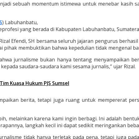
njadi sebuah momentum istimewa untuk menebar kasih s
S
) Labuhanbatu,
seprofesi yang berada di Kabupaten Labuhanbatu, Sumatera 
izal Efendi, SH bersama seluruh jajaran pengurus berhasi
ai pihak membuktikan bahwa kepedulian tidak mengenal ba
bahwa jurnalisme bukan hanya tentang menyampaikan beri
epada saudara-saudara kami sesama jurnalis,” ujar Rizal.
k Tim Kuasa Hukum PJS Sumsel
paikan berita, tetapi juga ruang untuk mempererat per
bih, melainkan karena kami ingin berbagi. Ini adalah bent
rapannya, langkah kecil ini dapat sedikit meringankan beb
jurnalisme tidak hanya terletak pada pena, tetapi juga p