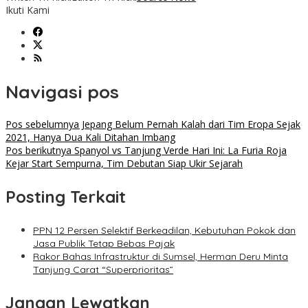
Ikuti Kami
Navigasi pos
Pos sebelumnya
Jepang Belum Pernah Kalah dari Tim Eropa Sejak
2021, Hanya Dua Kali Ditahan Imbang
Pos berikutnya
Spanyol vs Tanjung Verde Hari Ini: La Furia Roja
Kejar Start Sempurna, Tim Debutan Siap Ukir Sejarah
Posting Terkait
PPN 12 Persen Selektif Berkeadilan, Kebutuhan Pokok dan
Jasa Publik Tetap Bebas Pajak
Rakor Bahas Infrastruktur di Sumsel, Herman Deru Minta
Tanjung Carat “Superprioritas”
Jangan Lewatkan