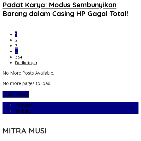
Padat Karya: Modus Sembunyikan
Barang dalam Casing HP Gagal Total!
1
2
3
…
364
Berikutnya
No More Posts Available.
No more pages to load.
View More
Populer
Terbaru
MITRA MUSI