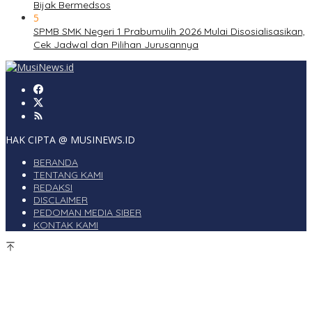
Bijak Bermedsos
5
SPMB SMK Negeri 1 Prabumulih 2026 Mulai Disosialisasikan,
Cek Jadwal dan Pilihan Jurusannya
HAK CIPTA @ MUSINEWS.ID
BERANDA
TENTANG KAMI
REDAKSI
DISCLAIMER
PEDOMAN MEDIA SIBER
KONTAK KAMI