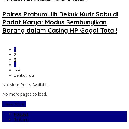
Polres Prabumulih Bekuk Kurir Sabu di
Padat Karya: Modus Sembunyikan
Barang dalam Casing HP Gagal Total!
1
2
3
…
364
Berikutnya
No More Posts Available.
No more pages to load.
View More
Populer
Terbaru