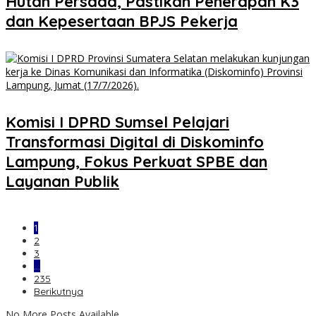
Hutan Persada, Pastikan Penerapan K3
dan Kepesertaan BPJS Pekerja
Komisi I DPRD Sumsel Pelajari
Transformasi Digital di Diskominfo
Lampung, Fokus Perkuat SPBE dan
Layanan Publik
1
2
3
…
235
Berikutnya
No More Posts Available.