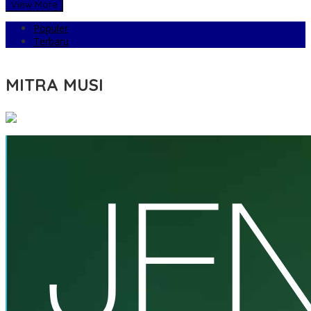
View More
Populer
Terbaru
MITRA MUSI