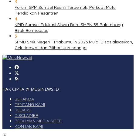
3
Forum SPM Sumsel Resmi Terbentuk, Perkuat Mutu
Pendidikan Pesantren
4
KPID Sumsel Edukasi Siswa Baru SMPN 35 Palembang
Bijak Bermedsos
5
SPMB SMK Negeri 1 Prabumulih 2026 Mulai Disosialisasikan,
Cek Jadwal dan Pilihan Jurusannya
HAK CIPTA @ MUSINEWS.ID
BERANDA
TENTANG KAMI
REDAKSI
DISCLAIMER
PEDOMAN MEDIA SIBER
KONTAK KAMI