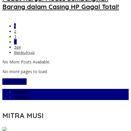
Barang dalam Casing HP Gagal Total!
1
2
3
…
364
Berikutnya
No More Posts Available.
No more pages to load.
View More
Populer
Terbaru
MITRA MUSI