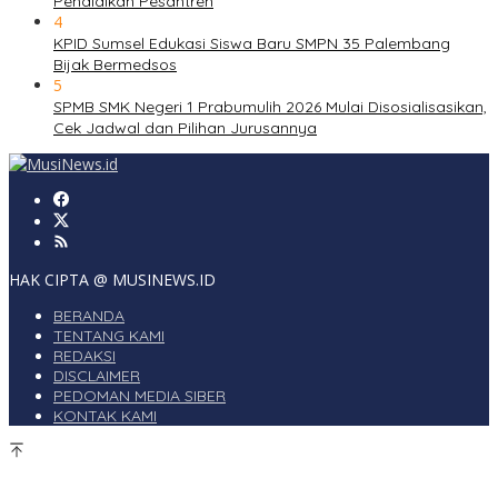
Pendidikan Pesantren
4
KPID Sumsel Edukasi Siswa Baru SMPN 35 Palembang
Bijak Bermedsos
5
SPMB SMK Negeri 1 Prabumulih 2026 Mulai Disosialisasikan,
Cek Jadwal dan Pilihan Jurusannya
HAK CIPTA @ MUSINEWS.ID
BERANDA
TENTANG KAMI
REDAKSI
DISCLAIMER
PEDOMAN MEDIA SIBER
KONTAK KAMI