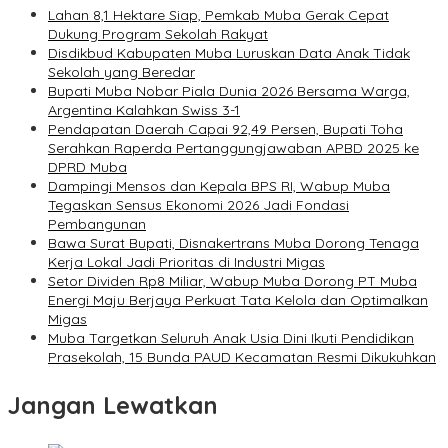
Lahan 8,1 Hektare Siap, Pemkab Muba Gerak Cepat
Dukung Program Sekolah Rakyat
Disdikbud Kabupaten Muba Luruskan Data Anak Tidak
Sekolah yang Beredar
Bupati Muba Nobar Piala Dunia 2026 Bersama Warga,
Argentina Kalahkan Swiss 3-1
Pendapatan Daerah Capai 92,49 Persen, Bupati Toha
Serahkan Raperda Pertanggungjawaban APBD 2025 ke
DPRD Muba
Dampingi Mensos dan Kepala BPS RI, Wabup Muba
Tegaskan Sensus Ekonomi 2026 Jadi Fondasi
Pembangunan
Bawa Surat Bupati, Disnakertrans Muba Dorong Tenaga
Kerja Lokal Jadi Prioritas di Industri Migas
Setor Dividen Rp8 Miliar, Wabup Muba Dorong PT Muba
Energi Maju Berjaya Perkuat Tata Kelola dan Optimalkan
Migas
Muba Targetkan Seluruh Anak Usia Dini Ikuti Pendidikan
Prasekolah, 15 Bunda PAUD Kecamatan Resmi Dikukuhkan
Jangan Lewatkan