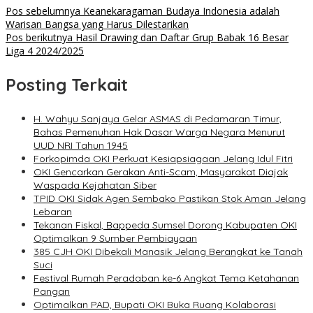
Pos sebelumnya
Keanekaragaman Budaya Indonesia adalah
Warisan Bangsa yang Harus Dilestarikan
Pos berikutnya
Hasil Drawing dan Daftar Grup Babak 16 Besar
Liga 4 2024/2025
Posting Terkait
H. Wahyu Sanjaya Gelar ASMAS di Pedamaran Timur,
Bahas Pemenuhan Hak Dasar Warga Negara Menurut
UUD NRI Tahun 1945
Forkopimda OKI Perkuat Kesiapsiagaan Jelang Idul Fitri
OKI Gencarkan Gerakan Anti-Scam, Masyarakat Diajak
Waspada Kejahatan Siber
TPID OKI Sidak Agen Sembako Pastikan Stok Aman Jelang
Lebaran
Tekanan Fiskal, Bappeda Sumsel Dorong Kabupaten OKI
Optimalkan 9 Sumber Pembiayaan
385 CJH OKI Dibekali Manasik Jelang Berangkat ke Tanah
Suci
Festival Rumah Peradaban ke-6 Angkat Tema Ketahanan
Pangan
Optimalkan PAD, Bupati OKI Buka Ruang Kolaborasi