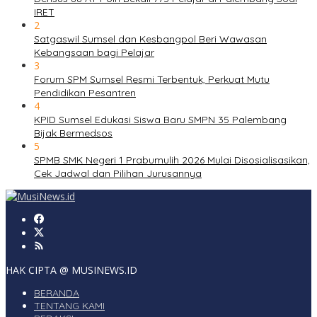
IRET
2
Satgaswil Sumsel dan Kesbangpol Beri Wawasan
Kebangsaan bagi Pelajar
3
Forum SPM Sumsel Resmi Terbentuk, Perkuat Mutu
Pendidikan Pesantren
4
KPID Sumsel Edukasi Siswa Baru SMPN 35 Palembang
Bijak Bermedsos
5
SPMB SMK Negeri 1 Prabumulih 2026 Mulai Disosialisasikan,
Cek Jadwal dan Pilihan Jurusannya
HAK CIPTA @ MUSINEWS.ID
BERANDA
TENTANG KAMI