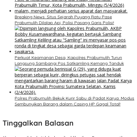
Breaking News: Situs Sejarah Puyang Ratu Pase
Prabumulih Dilalap Api, Polisi Pasang Garis Polisi!
Perkuat Keamanan Desa, Kapolres Prabumulih Turun
Langsung Sambangi Pos Satkamling Kemang Tanduk
Polres Prabumulih Bekuk Kurir Sabu di Padat Karya: Modus
Sembunyikan Barang dalam Casing HP Gagal Total!
Tinggalkan Balasan