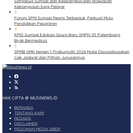
Satgaswil Sumsel dan Kesbangpol Beri Wawasan
Kebangsaan bagi Pelajar
3
Forum SPM Sumsel Resmi Terbentuk, Perkuat Mutu
Pendidikan Pesantren
4
KPID Sumsel Edukasi Siswa Baru SMPN 35 Palembang
Bijak Bermedsos
5
SPMB SMK Negeri 1 Prabumulih 2026 Mulai Disosialisasikan,
Cek Jadwal dan Pilihan Jurusannya
HAK CIPTA @ MUSINEWS.ID
BERANDA
TENTANG KAMI
REDAKSI
DISCLAIMER
PEDOMAN MEDIA SIBER