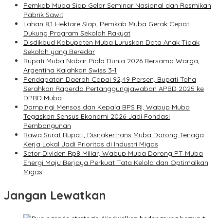
Pemkab Muba Siap Gelar Seminar Nasional dan Resmikan
Pabrik Sawit
Lahan 8,1 Hektare Siap, Pemkab Muba Gerak Cepat
Dukung Program Sekolah Rakyat
Disdikbud Kabupaten Muba Luruskan Data Anak Tidak
Sekolah yang Beredar
Bupati Muba Nobar Piala Dunia 2026 Bersama Warga,
Argentina Kalahkan Swiss 3-1
Pendapatan Daerah Capai 92,49 Persen, Bupati Toha
Serahkan Raperda Pertanggungjawaban APBD 2025 ke
DPRD Muba
Dampingi Mensos dan Kepala BPS RI, Wabup Muba
Tegaskan Sensus Ekonomi 2026 Jadi Fondasi
Pembangunan
Bawa Surat Bupati, Disnakertrans Muba Dorong Tenaga
Kerja Lokal Jadi Prioritas di Industri Migas
Setor Dividen Rp8 Miliar, Wabup Muba Dorong PT Muba
Energi Maju Berjaya Perkuat Tata Kelola dan Optimalkan
Migas
Jangan Lewatkan