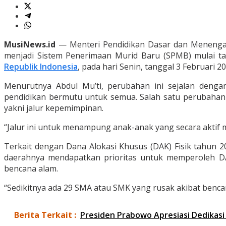
MusiNews.id
— Menteri Pendidikan Dasar dan Menengah
menjadi Sistem Penerimaan Murid Baru (SPMB) mulai tah
Republik Indonesia
, pada hari Senin, tanggal 3 Februari 2
Menurutnya Abdul Mu’ti, perubahan ini sejalan deng
pendidikan bermutu untuk semua. Salah satu perubahan d
yakni jalur kepemimpinan.
“Jalur ini untuk menampung anak-anak yang secara aktif m
Terkait dengan Dana Alokasi Khusus (DAK) Fisik tahun 2
daerahnya mendapatkan prioritas untuk memperoleh DA
bencana alam.
“Sedikitnya ada 29 SMA atau SMK yang rusak akibat bencan
Berita Terkait :
Presiden Prabowo Apresiasi Dedikasi