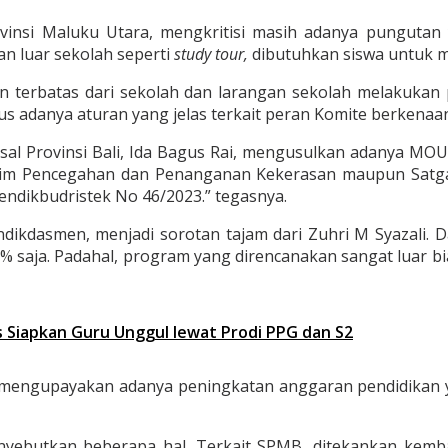
vinsi Maluku Utara, mengkritisi masih adanya pungutan
an luar sekolah seperti
study tour,
dibutuhkan siswa untuk me
an terbatas dari sekolah dan larangan sekolah melakukan
s adanya aturan yang jelas terkait peran Komite berkenaan 
sal Provinsi Bali, Ida Bagus Rai, mengusulkan adanya M
Tim Pencegahan dan Penanganan Kekerasan maupun Satgas
mendikbudristek No 46/2023.” tegasnya.
ikdasmen, menjadi sorotan tajam dari Zuhri M Syazali. Da
3% saja. Padahal, program yang direncanakan sangat luar b
Siapkan Guru Unggul lewat Prodi PPG dan S2
n mengupayakan adanya peningkatan anggaran pendidikan 
yebutkan beberapa hal. Terkait SPMB, ditekankan kembal