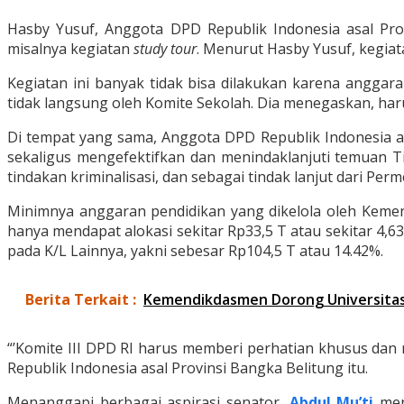
Hasby Yusuf, Anggota DPD Republik Indonesia asal Pro
misalnya kegiatan
study tour
. Menurut Hasby Yusuf, kegiat
Kegiatan ini banyak tidak bisa dilakukan karena anggar
tidak langsung oleh Komite Sekolah. Dia menegaskan, haru
Di tempat yang sama, Anggota DPD Republik Indonesia a
sekaligus mengefektifkan dan menindaklanjuti temuan 
tindakan kriminalisasi, dan sebagai tindak lanjut dari Per
Minimnya anggaran pendidikan yang dikelola oleh Kemend
hanya mendapat alokasi sekitar Rp33,5 T atau sekitar 4,6
pada K/L Lainnya, yakni sebesar Rp104,5 T atau 14.42%.
Berita Terkait :
Kemendikdasmen Dorong Universitas 
“’Komite III DPD RI harus memberi perhatian khusus da
Republik Indonesia asal Provinsi Bangka Belitung itu.
Menanggapi berbagai aspirasi senator,
Abdul Mu’ti
men