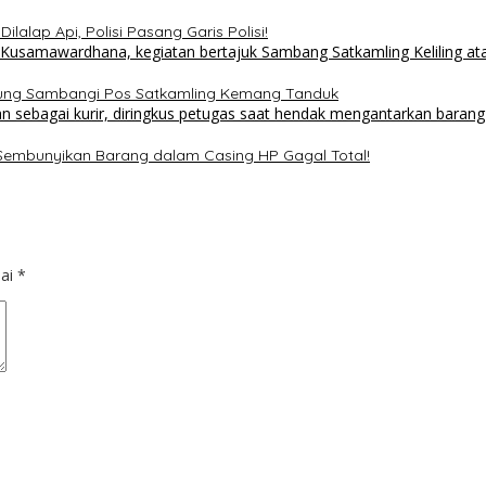
lalap Api, Polisi Pasang Garis Polisi!
sung Sambangi Pos Satkamling Kemang Tanduk
 Sembunyikan Barang dalam Casing HP Gagal Total!
dai
*