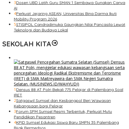
3
Dosen UBD Latih Guru SMAN 1 Sembawa Gunakan Canva
AI
4
Perkuat Jejaring ASEAN, Universitas Bina Darma Ikuti
Mobility Program 2026
5
STISIPOL Candradimuka Gaungkan Nilai Pancasila Lewat
Teknologi dan Budaya Lokal
SEKOLAH KITA
1
Densus 88 AT Polri Bekali 775 Pelajar di Palembang Soal
IRET
2
Satgaswil Sumsel dan Kesbangpol Beri Wawasan
Kebangsaan bagi Pelajar
3
Forum SPM Sumsel Resmi Terbentuk, Perkuat Mutu
Pendidikan Pesantren
4
KPID Sumsel Edukasi Siswa Baru SMPN 35 Palembang
Bijak Bermedsos