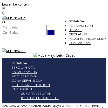
Lewati ke konten
BERANDA
TENTANG KAMI
REDAKSI
DISCLAIMER
PEDOMAN MEDIA SIBER
KONTAK KAMI
BERANDA
SEKOLAH KITA
KABAR KAMPUS
INFO BEASISWA
ZONA SEPAK BOLA
KEBIJAKAN PENDIDIKAN
MUSI HARI INI
SUMATRA SELATAN
KABUPATEN DAN KOTA
HALAMAN UTAMA
/
KABAR DUNIA
LaNyalla Paparkan 5 Peran Penting