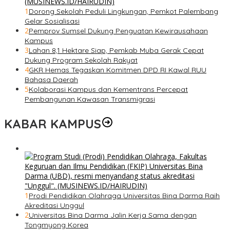
1
Dorong Sekolah Peduli Lingkungan, Pemkot Palembang
Gelar Sosialisasi
2
Pemprov Sumsel Dukung Penguatan Kewirausahaan
Kampus
3
Lahan 8,1 Hektare Siap, Pemkab Muba Gerak Cepat
Dukung Program Sekolah Rakyat
4
GKR Hemas Tegaskan Komitmen DPD RI Kawal RUU
Bahasa Daerah
5
Kolaborasi Kampus dan Kementrans Percepat
Pembangunan Kawasan Transmigrasi
KABAR KAMPUS
1
Prodi Pendidikan Olahraga Universitas Bina Darma Raih
Akreditasi Unggul
2
Universitas Bina Darma Jalin Kerja Sama dengan
Tongmyong Korea