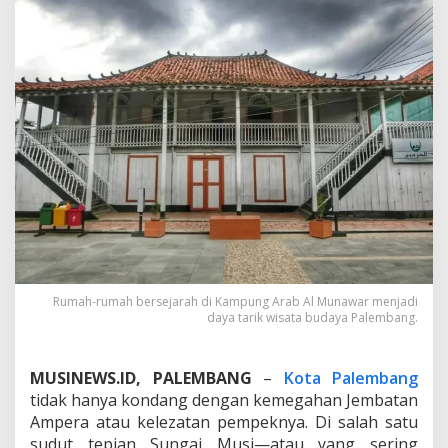
u
n
a
w
a
r
P
a
l
e
m
b
a
n
g
,
J
Rumah-rumah bersejarah di Kampung Arab Al Munawar menjadi
e
daya tarik wisata budaya Palembang.
j
a
k
MUSINEWS.ID, PALEMBANG
–
Kota Palembang
T
tidak hanya kondang dengan kemegahan Jembatan
i
Ampera atau kelezatan pempeknya. Di salah satu
m
u
sudut tepian Sungai Musi—atau yang sering