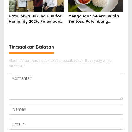
Ratu Dewa Dukung Run for
Menggugah Selera, Ayola
Humanity 2026, Palembang
Sentosa Palembang
Siap Jadi Destinasi Sport
Luncurkan Menu Bebek
Tourism
Signature Bertekstur
Empuk
Tinggalkan Balasan
Alamat email Anda tidak akan dipublikasikan.
Ruas yang wajib
ditandai
*