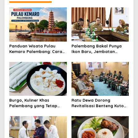
s
Panduan Wisata Pulau
Palembang Bakal Punya
Kemaro Palembang: Cara
Ikon Baru, Jembatan
Menuju Lokasi, Jam Ramai,
Perahu Bidar Akan
dan Tips Berkunjung
Percantik Kawasan
Kambang Iwak
Burgo, Kuliner Khas
Ratu Dewa Dorong
Palembang yang Tetap
Revitalisasi Benteng Kuto
Eksis dan Digemari
Besak Jadi Destinasi
Sepanjang Masa
Wisata dan Edukasi