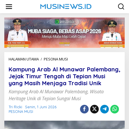
L
e
w
a
t
i
k
e
k
o
n
HALAMAN UTAMA
/
PESONA MUSI
K
t
a
e
Kampung Arab Al Munawar Palembang,
m
n
p
Jejak Timur Tengah di Tepian Musi
u
yang Masih Menjaga Tradisi Unik
n
g
Kampung Arab Al Munawar Palembang, Wisata
A
Heritage Unik di Tepian Sungai Musi
r
a
Tri Ricki
Senin, 1 Juni 2026
b
PESONA MUSI
A
l
M