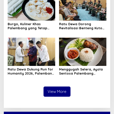
Burgo, Kuliner Khas
Ratu Dewa Dorong
Palembang yang Tetap
Revitalisasi Benteng Kuto
Eksis dan Digemari
Besak Jadi Destinasi
Sepanjang Masa
Wisata dan Edukasi
Ratu Dewa Dukung Run for
Menggugah Selera, Ayola
Humanity 2026, Palembang
Sentosa Palembang
Siap Jadi Destinasi Sport
Luncurkan Menu Bebek
Tourism
Signature Bertekstur
Empuk
View More