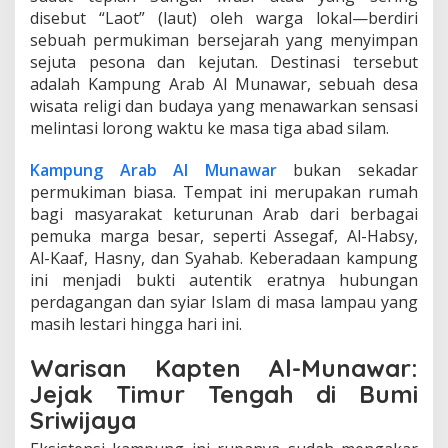
r
disebut “Laot” (laut) oleh warga lokal—berdiri
T
sebuah permukiman bersejarah yang menyimpan
e
sejuta pesona dan kejutan. Destinasi tersebut
n
adalah Kampung Arab Al Munawar, sebuah desa
g
a
wisata religi dan budaya yang menawarkan sensasi
h
melintasi lorong waktu ke masa tiga abad silam.
d
i
Kampung Arab Al Munawar
bukan sekadar
T
permukiman biasa. Tempat ini merupakan rumah
e
p
bagi masyarakat keturunan Arab dari berbagai
i
pemuka marga besar, seperti Assegaf, Al-Habsy,
a
Al-Kaaf, Hasny, dan Syahab. Keberadaan kampung
n
ini menjadi bukti autentik eratnya hubungan
M
u
perdagangan dan syiar Islam di masa lampau yang
s
masih lestari hingga hari ini.
i
y
Warisan Kapten Al-Munawar:
a
Jejak Timur Tengah di Bumi
n
g
Sriwijaya
M
a