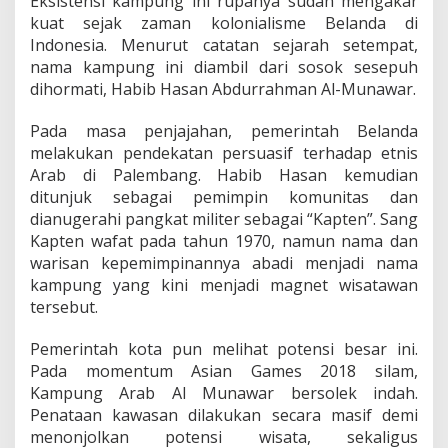
Eksistensi kampung ini rupanya sudah mengakar
s
kuat sejak zaman kolonialisme Belanda di
i
Indonesia. Menurut catatan sejarah setempat,
h
nama kampung ini diambil dari sosok sesepuh
M
e
dihormati, Habib Hasan Abdurrahman Al-Munawar.
n
j
Pada masa penjajahan, pemerintah Belanda
a
melakukan pendekatan persuasif terhadap etnis
g
Arab di Palembang. Habib Hasan kemudian
a
T
ditunjuk sebagai pemimpin komunitas dan
r
dianugerahi pangkat militer sebagai “Kapten”. Sang
a
Kapten wafat pada tahun 1970, namun nama dan
d
warisan kepemimpinannya abadi menjadi nama
i
s
kampung yang kini menjadi magnet wisatawan
i
tersebut.
U
n
Pemerintah kota pun melihat potensi besar ini.
i
Pada momentum Asian Games 2018 silam,
k
Kampung Arab Al Munawar bersolek indah.
Penataan kawasan dilakukan secara masif demi
menonjolkan potensi wisata, sekaligus