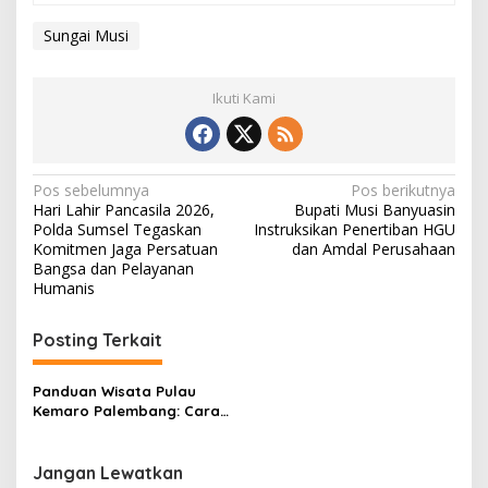
Sungai Musi
Ikuti Kami
N
Pos sebelumnya
Pos berikutnya
Hari Lahir Pancasila 2026,
Bupati Musi Banyuasin
a
Polda Sumsel Tegaskan
Instruksikan Penertiban HGU
v
Komitmen Jaga Persatuan
dan Amdal Perusahaan
Bangsa dan Pelayanan
i
Humanis
g
Posting Terkait
a
s
Panduan Wisata Pulau
i
Kemaro Palembang: Cara
p
Menuju Lokasi, Jam Ramai,
dan Tips Berkunjung
o
Jangan Lewatkan