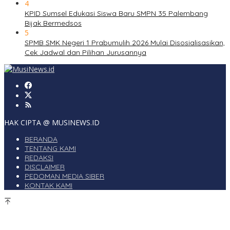
4
KPID Sumsel Edukasi Siswa Baru SMPN 35 Palembang
Bijak Bermedsos
5
SPMB SMK Negeri 1 Prabumulih 2026 Mulai Disosialisasikan,
Cek Jadwal dan Pilihan Jurusannya
HAK CIPTA @ MUSINEWS.ID
BERANDA
TENTANG KAMI
REDAKSI
DISCLAIMER
PEDOMAN MEDIA SIBER
KONTAK KAMI