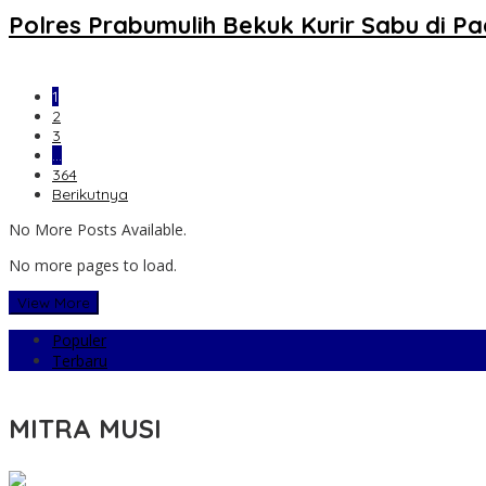
Polres Prabumulih Bekuk Kurir Sabu di 
1
2
3
…
364
Berikutnya
No More Posts Available.
No more pages to load.
View More
Populer
Terbaru
MITRA MUSI