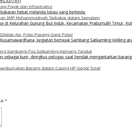
i Pajak dan Infrastruktur
 dan SMP Muhammadiyah Terbakar dalam Semalam
lalap Api, Polisi Pasang Garis Polisi!
sung Sambangi Pos Satkamling Kemang Tanduk
 Sembunyikan Barang dalam Casing HP Gagal Total!
dai
*