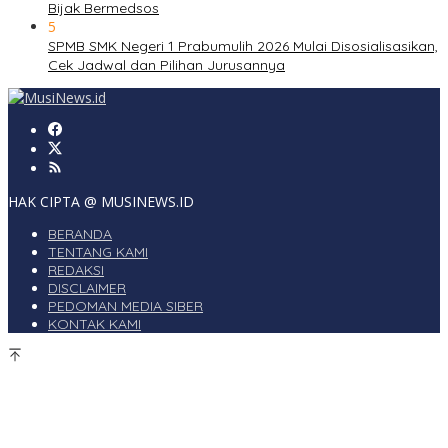
Bijak Bermedsos
5
SPMB SMK Negeri 1 Prabumulih 2026 Mulai Disosialisasikan,
Cek Jadwal dan Pilihan Jurusannya
HAK CIPTA @ MUSINEWS.ID
BERANDA
TENTANG KAMI
REDAKSI
DISCLAIMER
PEDOMAN MEDIA SIBER
KONTAK KAMI