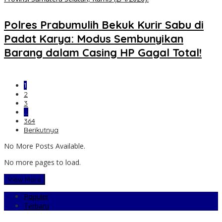
Polres Prabumulih Bekuk Kurir Sabu di
Padat Karya: Modus Sembunyikan
Barang dalam Casing HP Gagal Total!
1
2
3
…
364
Berikutnya
No More Posts Available.
No more pages to load.
View More
Populer
Terbaru