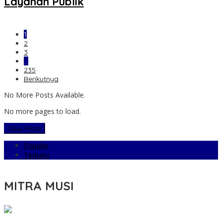
Layanan Publik
1
2
3
…
235
Berikutnya
No More Posts Available.
No more pages to load.
View More
Populer
Terbaru
MITRA MUSI