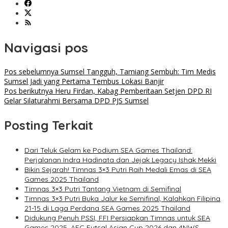
Navigasi pos
Pos sebelumnya
Sumsel Tangguh, Tamiang Sembuh: Tim Medis
Sumsel Jadi yang Pertama Tembus Lokasi Banjir
Pos berikutnya
Heru Firdan, Kabag Pemberitaan Setjen DPD RI
Gelar Silaturahmi Bersama DPD PJS Sumsel
Posting Terkait
Dari Teluk Gelam ke Podium SEA Games Thailand:
Perjalanan Indra Hadinata dan Jejak Legacy Ishak Mekki
Bikin Sejarah! Timnas 3×3 Putri Raih Medali Emas di SEA
Games 2025 Thailand
Timnas 3×3 Putri Tantang Vietnam di Semifinal
Timnas 3×3 Putri Buka Jalur ke Semifinal, Kalahkan Filipina
21-15 di Laga Perdana SEA Games 2025 Thailand
Didukung Penuh PSSI, FFI Persiapkan Timnas untuk SEA
Games 2025, AFC Futsal Asian Cup 2026 dan 4NWS