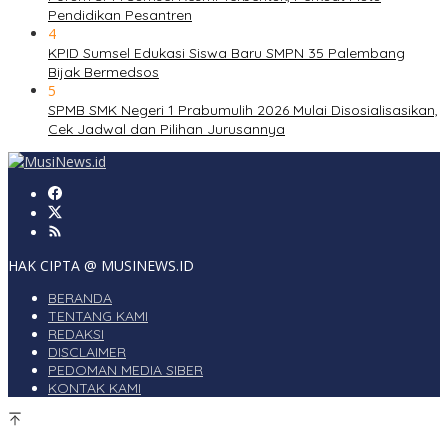
Pendidikan Pesantren
4
KPID Sumsel Edukasi Siswa Baru SMPN 35 Palembang
Bijak Bermedsos
5
SPMB SMK Negeri 1 Prabumulih 2026 Mulai Disosialisasikan,
Cek Jadwal dan Pilihan Jurusannya
HAK CIPTA @ MUSINEWS.ID
BERANDA
TENTANG KAMI
REDAKSI
DISCLAIMER
PEDOMAN MEDIA SIBER
KONTAK KAMI