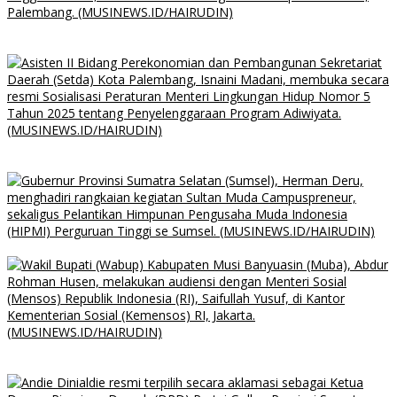
Polda Sumsel Gelar ToT Paham AI Bekali Personil untuk Edukasi
Pelajar
Dorong Sekolah Peduli Lingkungan, Pemkot Palembang Gelar
Sosialisasi
Pemprov Sumsel Dukung Penguatan Kewirausahaan Kampus
Lahan 8,1 Hektare Siap, Pemkab Muba Gerak Cepat Dukung
Program Sekolah Rakyat