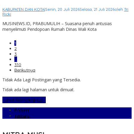
KABUPATEN DAN KOTA
|
Senin, 20 Juli 2026
Selasa, 21 Juli 2026
oleh
Tri
Ricki
MUSINEWS.ID, PRABUMULIH – Suasana penuh antusias
menyelimuti Pendopoan Rumah Dinas Wali Kota
1
2
3
…
310
Berikutnya
Tidak Ada Lagi Postingan yang Tersedia.
Tidak ada lagi halaman untuk dimuat.
Lihat Selengkapnya
Populer
Terbaru