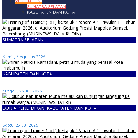
MUSI HARI INI
SUMATRA SELATAN
KABUPATEN DAN KOTA
SUMATRA SELATAN
Polda Sumsel Gelar ToT Paham AI Bekali Personil untuk Edukasi
Pelajar
Kamis, 6 Agustus 2026
KABUPATEN DAN KOTA
Shiren Patricia Ramadani Juara 1 Prabu Fight Night Vol. 1 di
Prabumulih
Minggu, 26 Juli 2026
DUNIA PENDIDIKAN
,
KABUPATEN DAN KOTA
Disdikbud Kabupaten Muba Luruskan Data Anak Tidak Sekolah
yang Beredar
Sabtu, 25 Juli 2026